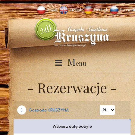
Polski
English
Deutsch
Русский
M
enu
Rezerwacje