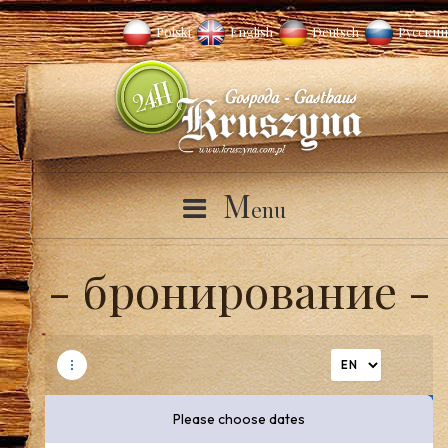
Polski
English
Deutsch
Русский
M
enu
бронирование