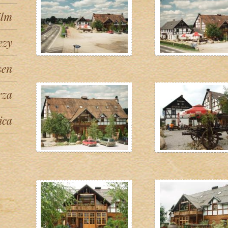
ilm
ezy
sen
rza
ica