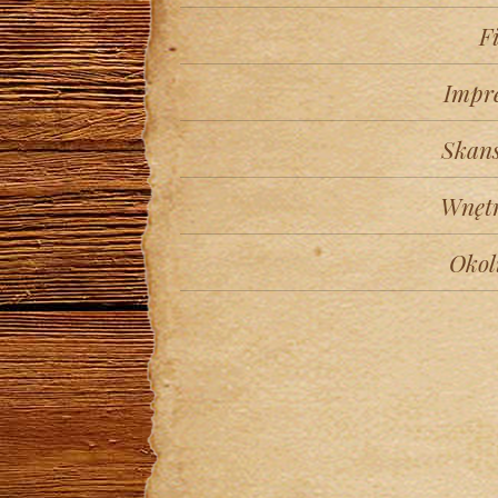
F
Impr
Skan
Wnęt
Okol