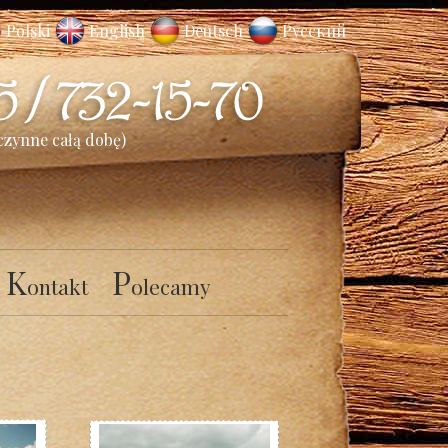
Polski
English
Deutsch
Русский
czynne całą dobę)
K
P
ontakt
olecamy