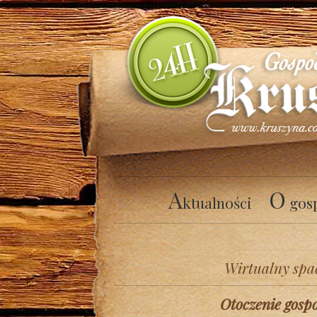
A
O
ktualności
gos
Wirtualny spa
Otoczenie gosp