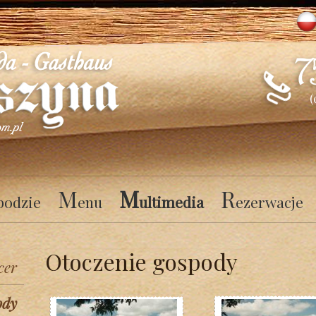
(
M
M
R
podzie
enu
ultimedia
ezerwacje
Otoczenie gospody
cer
ody