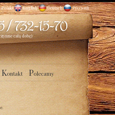
Polski
English
Deutsch
Русский
czynne całą dobę)
K
P
ontakt
olecamy
ne.