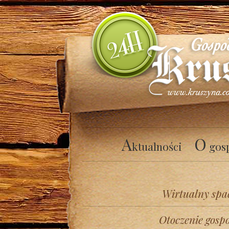
A
O
ktualności
gos
Wirtualny spa
Otoczenie gosp