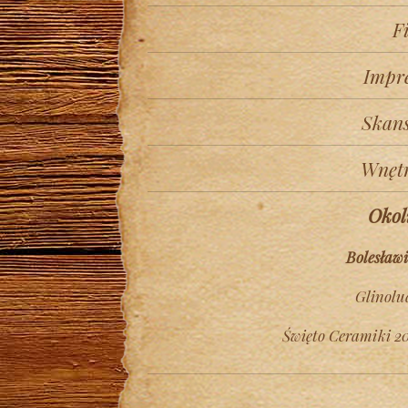
F
Impr
Skan
Wnęt
Okol
Bolesławi
Glinolu
Święto Ceramiki 20