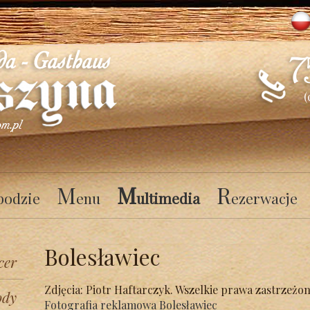
(
M
M
R
podzie
enu
ultimedia
ezerwacje
Bolesławiec
cer
Zdjęcia: Piotr Haftarczyk. Wszelkie prawa zastrzeżo
ody
Fotografia reklamowa Bolesławiec