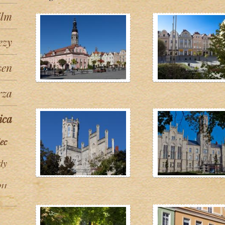
ilm
ezy
sen
rza
ica
ec
dy
11