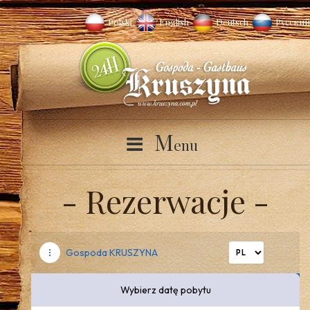
Polski
English
Deutsch
Русский
M
enu
Rezerwacje