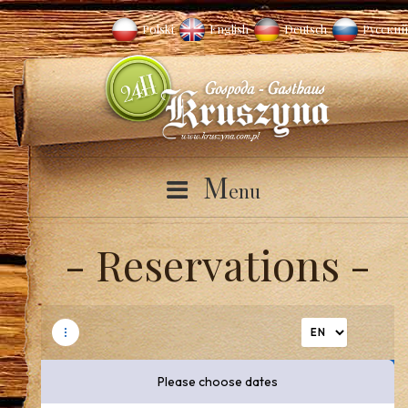
Polski
English
Deutsch
Русский
M
enu
Reservations