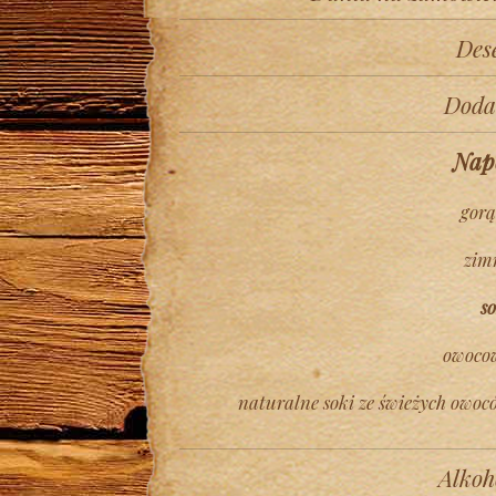
Des
Doda
Nap
gorą
zim
so
owoco
naturalne soki ze świeżych owoc
Alkoh