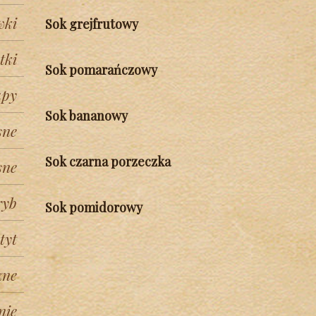
wki
Sok grejfrutowy
tki
Sok pomarańczowy
py
Sok bananowy
sne
Sok czarna porzeczka
sne
ryb
Sok pomidorowy
tyt
zne
nie