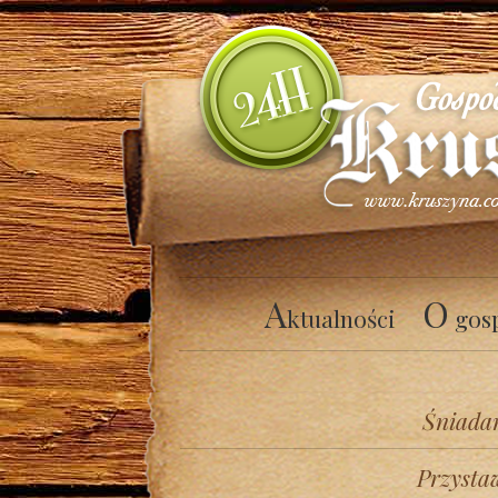
A
O
ktualności
gos
Śniada
Przysta