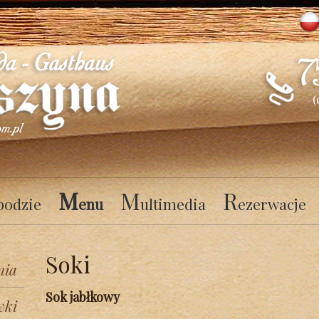
(
M
M
R
podzie
enu
ultimedia
ezerwacje
Soki
nia
Sok jabłkowy
wki