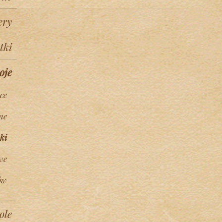
ery
tki
oje
ce
ne
ki
we
ów
ole