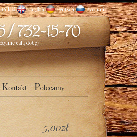
Polski
English
Deutsch
Русский
czynne całą dobę)
K
P
ontakt
olecamy
5,00zł