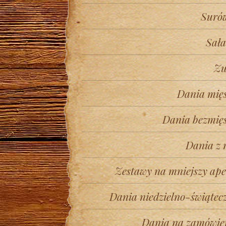
Suró
Sała
Zu
Dania mię
Dania bezmię
Dania z 
Zestawy na mniejszy ape
Dania niedzielno-świątec
Dania na zamówie