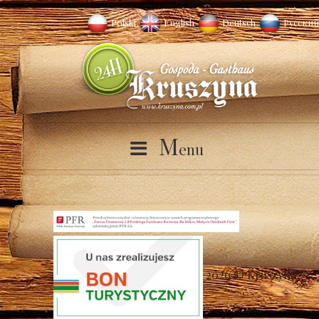
Polski
English
Deutsch
Русский
M
enu
2026 © Kruszyna