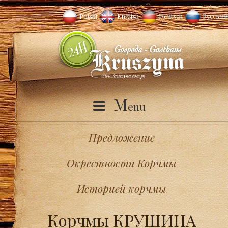
Polski
English
Deutsch
Русский
M
enu
Предложение
Окрестности Корчмы
Историей корчмы
Корчмы КРУШИНА