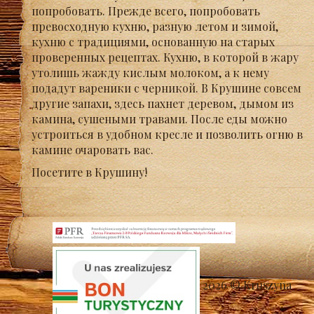
попробовать. Прежде всего, попробовать
превосходную кухню, разную летом и зимой,
кухню с традициями, основанную на старых
проверенных рецептах. Кухню, в которой в жару
утолишь жажду кислым молоком, а к нему
подадут вареники с черникой. В Крушине совсем
другие запахи, здесь пахнет деревом, дымом из
камина, сушеными травами. После еды можно
устроиться в удобном кресле и позволить огню в
камине очаровать вас.
Посетите в Крушину!
2026 © Kruszyna