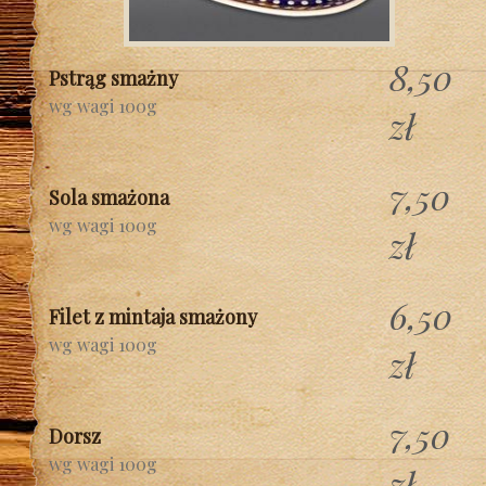
8,50
Pstrąg smażny
wg wagi 100g
zł
7,50
Sola smażona
wg wagi 100g
zł
6,50
Filet z mintaja smażony
wg wagi 100g
zł
7,50
Dorsz
wg wagi 100g
zł