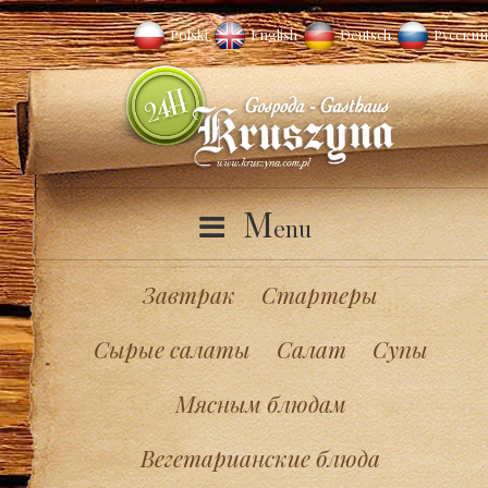
Polski
English
Deutsch
Русский
M
enu
Завтрак
Стартеры
Сырые салаты
Салат
Супы
Мясным блюдам
Вегетарианские блюда