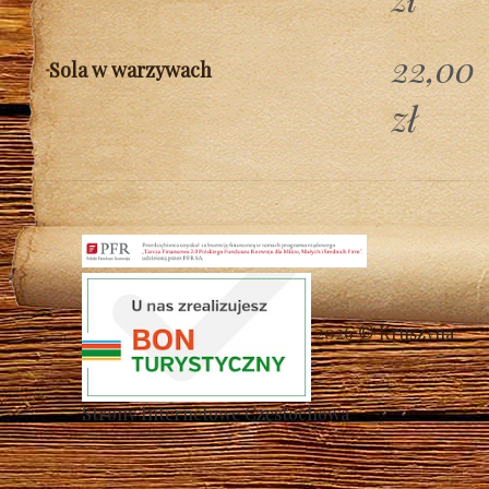
22,00
Sola w warzywach
zł
2026 © Kruszyna
Strony Internetowe Częstochowa