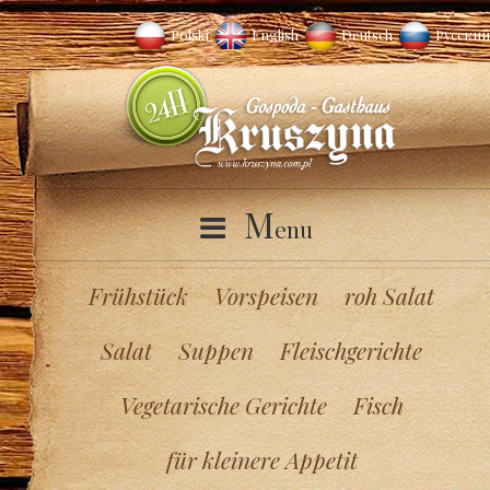
Polski
English
Deutsch
Русский
M
enu
Frühstück
Vorspeisen
roh Salat
Salat
Suppen
Fleischgerichte
Vegetarische Gerichte
Fisch
für kleinere Appetit