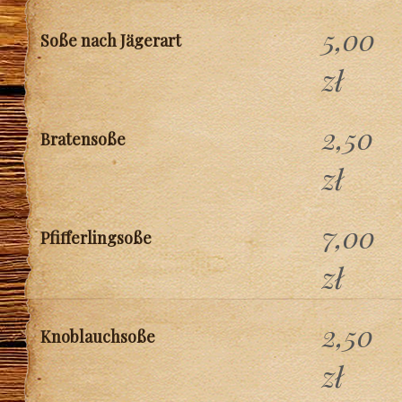
5,00
Soße nach Jägerart
zł
2,50
Bratensoße
zł
7,00
Pfifferlingsoße
zł
2,50
Knoblauchsoße
zł