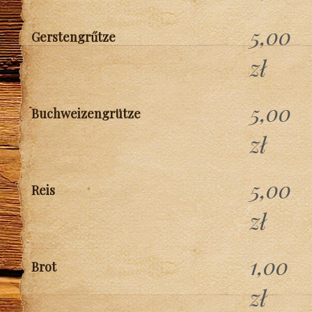
5,00
Gerstengrűtze
zł
5,00
Buchweizengrütze
zł
5,00
Reis
zł
1,00
Brot
zł