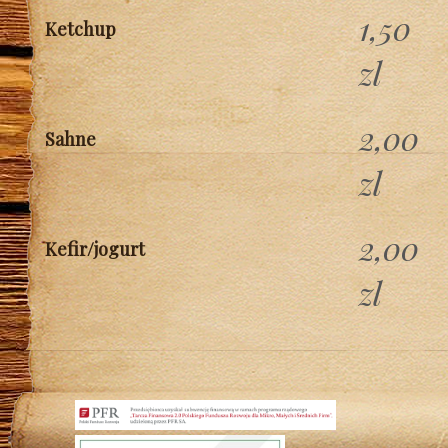
1,50
Ketchup
zl
2,00
Sahne
zl
2,00
Kefir/jogurt
zl