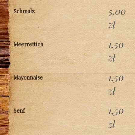
5,00
Schmalz
zł
1,50
Meerrettich
zł
1,50
Mayonnaise
zł
1,50
Senf
zl