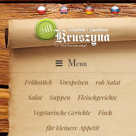
Polski
English
Deutsch
Русский
M
enu
Frühstück
Vorspeisen
roh Salat
Salat
Suppen
Fleischgerichte
Vegetarische Gerichte
Fisch
für kleinere Appetit