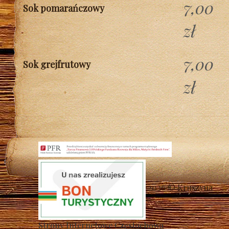
7,00
Sok pomarańczowy
zł
7,00
Sok grejfrutowy
zł
2026 © Kruszyna
Strony Internetowe Częstochowa