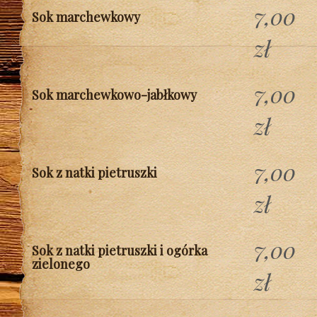
7,00
Sok marchewkowy
zł
7,00
Sok marchewkowo-jabłkowy
zł
7,00
Sok z natki pietruszki
zł
7,00
Sok z natki pietruszki i ogórka
zielonego
zł