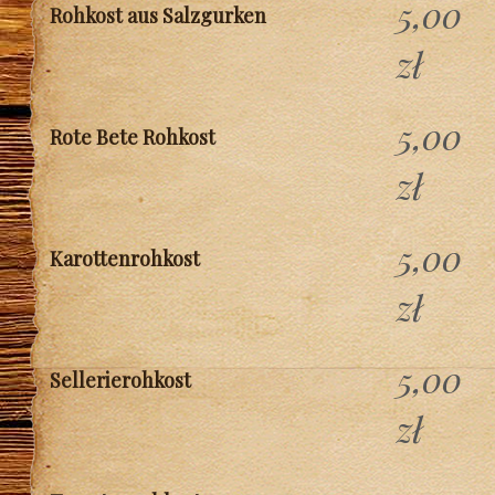
5,00
Rohkost aus Salzgurken
zł
5,00
Rote Bete Rohkost
zł
5,00
Karottenrohkost
zł
5,00
Sellerierohkost
zł