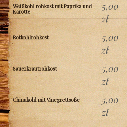
5,00
Weißkohl rohkost mit Paprika und
Karotte
zł
5,00
Rotkohlrohkost
zł
5,00
Sauerkrautrohkost
zł
5,00
Chinakohl mit Vinegrettsoße
zł