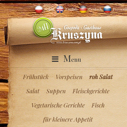
Polski
English
Deutsch
Русский
M
enu
Frühstück
Vorspeisen
roh Salat
Salat
Suppen
Fleischgerichte
Vegetarische Gerichte
Fisch
für kleinere Appetit