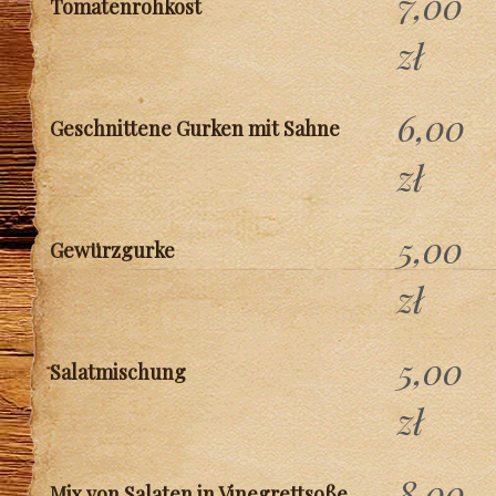
7,00
Tomatenrohkost
zł
6,00
Geschnittene Gurken mit Sahne
zł
5,00
Gewürzgurke
zł
5,00
Salatmischung
zł
8,00
Mix von Salaten in Vinegrettsoße