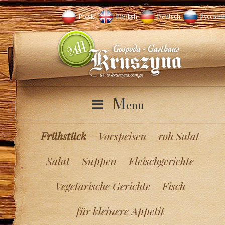
Polski
English
Deutsch
Русский
M
enu
Frühstück
Vorspeisen
roh Salat
Salat
Suppen
Fleischgerichte
Vegetarische Gerichte
Fisch
für kleinere Appetit