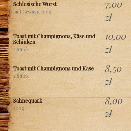
7,00
Schlesische Wurst
laut Gewicht 100g
zł
10,00
Toast mit Champignons, Käse und
Schinken
zł
2 Stück
8,50
Toast mit Champignons und Käse
2 Stück.
zł
8,00
Sahnequark
200g
zł