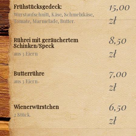
15,00
Frühstücksgedeck:
Wurstaufschnitt, Käse, Schmelzkäse,
zł
Tomate, Marmelade, Butter.
8,50
Rührei mit geräuchertem
Schinken/Speck
zł
aus 3 Eiern
7,00
Butterrühre
aus 3 Eiern
zł
6,50
Wienerwürstchen
2 Stück.
zł