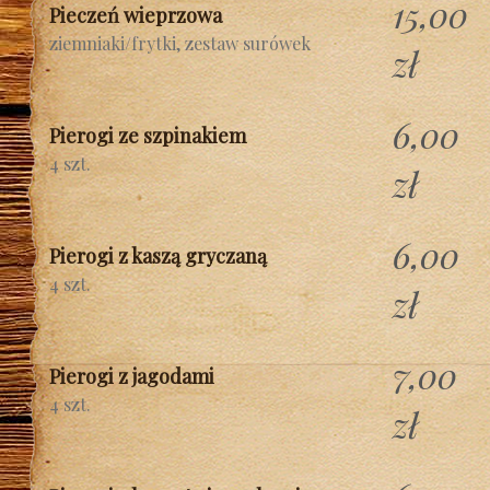
15,00
Pieczeń wieprzowa
ziemniaki/frytki, zestaw surówek
zł
6,00
Pierogi ze szpinakiem
4 szt.
zł
6,00
Pierogi z kaszą gryczaną
4 szt.
zł
7,00
Pierogi z jagodami
4 szt.
zł