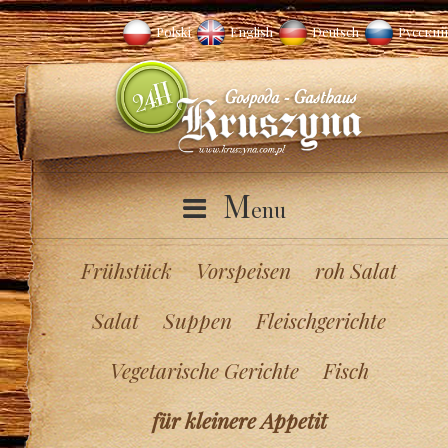
Polski
English
Deutsch
Русский
M
enu
Frühstück
Vorspeisen
roh Salat
Salat
Suppen
Fleischgerichte
Vegetarische Gerichte
Fisch
für kleinere Appetit