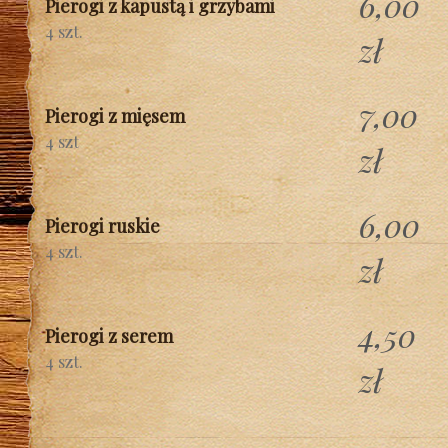
6,00
Pierogi z kapustą i grzybami
4 szt.
zł
7,00
Pierogi z mięsem
4 szt
zł
6,00
Pierogi ruskie
4 szt.
zł
4,50
Pierogi z serem
4 szt.
zł