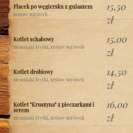
15,50
Placek po węgiersku z gulaszem
zestaw surówek
zł
15,00
Kotlet schabowy
ziemniaki/frytki, zestaw surówek
zł
14,50
Kotlet drobiowy
ziemniaki/frytki, zestaw surówek
zł
16,00
Kotlet "Kruszyna" z pieczarkami i
serem
zł
ziemniaki/frytki, zestaw surówek