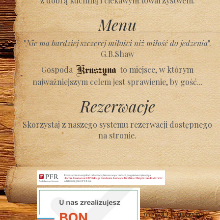
z dobrą kuchnią i ciekawym towarzystwem.
Menu
"
Nie ma bardziej szczerej miłości niż miłość do jedzenia
".
G.B.Shaw
Gospoda
to miejsce, w którym
najważniejszym celem jest sprawienie, by gość...
Rezerwacje
Skorzystaj z naszego systemu rezerwacji dostępnego
na stronie.
2026 © Kruszyna