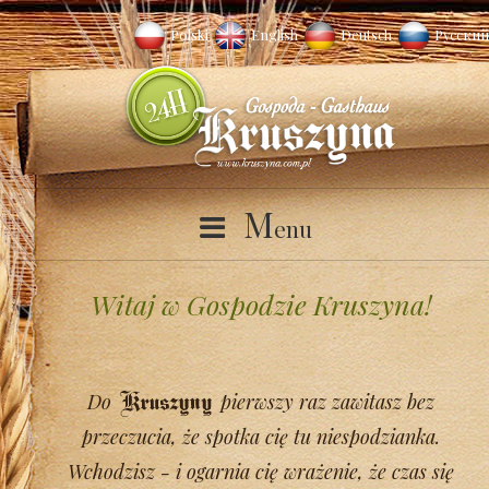
Polski
English
Deutsch
Русский
M
enu
Witaj w Gospodzie Kruszyna!
Do
pierwszy raz zawitasz bez
przeczucia, że spotka cię tu niespodzianka.
Wchodzisz - i ogarnia cię wrażenie, że czas się