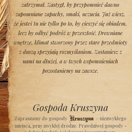
zatrzymał. Zastygł, by przypomnieć dawno
zapomniane zapachy, smaki, uczucia. Już wiesz,
że jesteś tu nie tylko po to, by cieszyć się obiadem,
lecz by odbyć podróż w przeszłość. Drewniane
wnętrze, klimat stworzony przez stare przedmioty
z duszą sprzyjają rozmyślaniom. Zostaniesz z
nami na dłużej, a w twych wspomnieniach
pozostaniemy na zawsze.
Gospoda Kruszyna
Zapraszamy do gospody
– niezwykłego
miejsca, przy zwykłej drodze. Prawdziwej gospody -