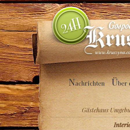
N
Ü
achrichten
ber 
Gästehaus Umgeb
Interi