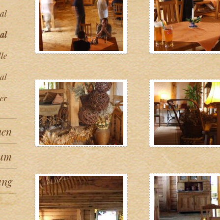
al
al
le
al
er
hen
um
ung