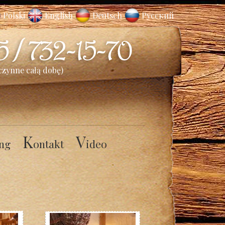
Polski
English
Deutsch
Русский
czynne całą dobę)
K
V
ng
ontakt
ideo