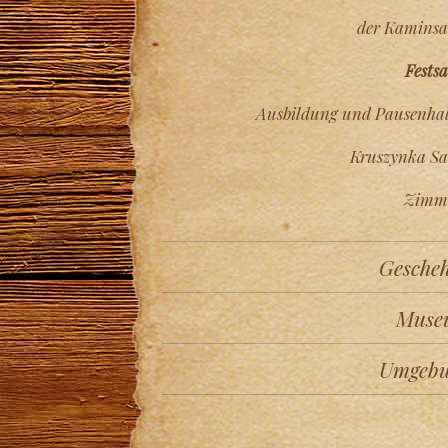
der Kaminsa
Festsa
Ausbildung und Pausenhal
Kruszynka Sa
Zimm
Gesche
Muse
Umgeb