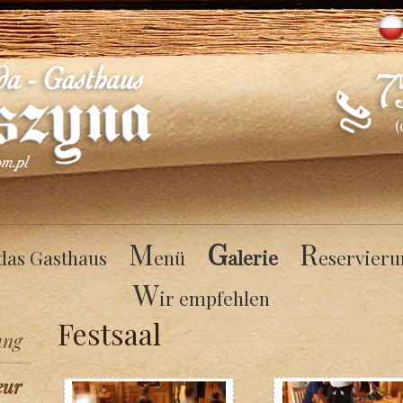
(
M
G
R
das Gasthaus
enü
alerie
eservieru
W
ir empfehlen
Festsaal
ung
eur